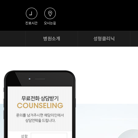
진료시간
오시는길
병원소개
성형클리닉
원장인사말
동안눈성형
병원둘러보기
예뻐진코
찾아오시는길
동안리프팅
3D V윤곽술
윤곽주사
절개리프팅
성함