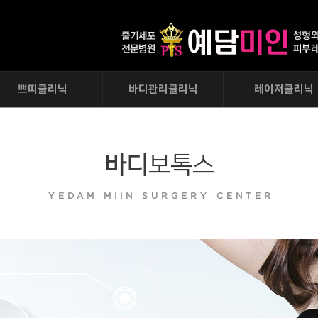
쁘띠클리닉
바디관리클리닉
레이저클리닉
보톡스(정품,정량)
지방흡입주사
리프팅레이저
울트라V톡스
미니지방흡입
피부레이저
바디
보톡스
필러(정품,정량)
레이저지방흡입
흉터레이저
더모톡신
바디보톡스
엘란쎄
YEDAM MIIN SURGERY CENTER
다크서클필러
물광주사
힐링동안주사