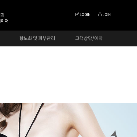
LOGIN
JOIN
항노화 및 피부관리
고객상담/예약
줄기세포피부재생
온라인상담
미백주사
카톡상담
필러를 통한 피부재생
온라인예약
자가섬유아세포피부재생
수술후상담
예약확인